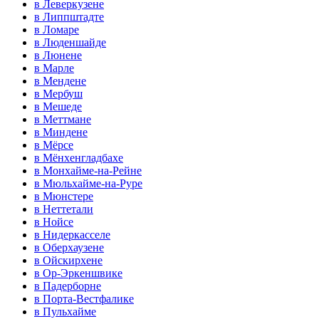
в Леверкузене
в Липпштадте
в Ломаре
в Люденшайде
в Люнене
в Марле
в Мендене
в Мербуш
в Мешеде
в Меттмане
в Миндене
в Мёрсе
в Мёнхенгладбахе
в Монхайме-на-Рейне
в Мюльхайме-на-Руре
в Мюнстере
в Неттетали
в Нойсе
в Нидеркасселе
в Оберхаузене
в Ойскирхене
в Ор-Эркеншвике
в Падерборне
в Порта-Вестфалике
в Пульхайме