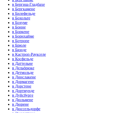
в Бергиш-Гладбахе
в Бергкамене
в Билефельде
в Бохольте
в Бохуме
в Бонне
в Боркене
в Борнхайме
в Ботропе
в Брюле
в Бюнде
в Кастроп-Раукселе
в Косфельде
в Даттельне
в Дельбрюке
в Детмольде
в Динслакене
в Дормагене
в Дорстене
в Дортмунде
в Дуйсбурге
в Дюльмене
в Дюрене
в Дюссельдорфе