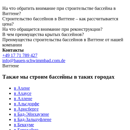
На что обратить внимание при строительстве бассейна в
Виттене?
Строительство бассейнов в Виттене – как рассчитывается
цена?
На что обращается внимание при реконструкции?
В чем преимущества крытых бассейнов?
Преимущества строительства бассейнов в Виттене от нашей
компании
Контакты
+49 17 71 789 427
info@bauen-schwimmbad.com.de
Виттене
Также мы строим бассейны в таких городах
в Ахене
в Ахаусе
в Аллене
в Альсдорфе
в Арнсберге
в Бад-Эйнхаузене
в Бад-Зальцуфлене
в Беккуме
в Бергхайме