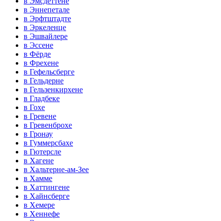
в Эмсдеттене
в Эннепетале
в Эрфтштадте
в Эркеленце
в Эшвайлере
в Эссене
в Фёрде
в Фрехене
в Гефельсберге
в Гельдерне
в Гельзенкирхене
в Гладбеке
в Гохе
в Гревене
в Гревенброхе
в Гронау
в Гуммерсбахе
в Гютерсле
в Хагене
в Хальтерне-ам-Зее
в Хамме
в Хаттингене
в Хайнсберге
в Хемере
в Хеннефе