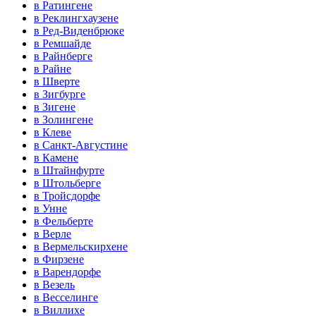
в Ратингене
в Реклингхаузене
в Ред-Виденбрюке
в Ремшайде
в Райнберге
в Райне
в Шверте
в Зигбурге
в Зигене
в Золингене
в Клеве
в Санкт-Августине
в Камене
в Штайнфурте
в Штольберге
в Тройсдорфе
в Унне
в Фельберте
в Верле
в Вермельскирхене
в Фирзене
в Варендорфе
в Везель
в Весселинге
в Виллихе