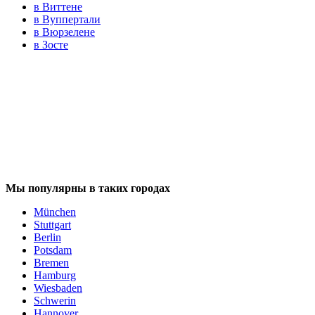
в Виттене
в Вуппертали
в Вюрзелене
в Зосте
Мы популярны в таких городах
München
Stuttgart
Berlin
Potsdam
Bremen
Hamburg
Wiesbaden
Schwerin
Hannover