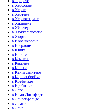
в Эркрате
в Херфорде
в Херне
в Хертене
в Херцогенрате
в Хильдене
в Хёкстере
в Хюккельхофене
в Хюрте
в Иббенбюрене
в Изерлоне
в Юлих
в Карсте
в Кемпене
в Керпене
в Кёльне
в Кёнигсвинтере
в Коршенбройхе
в Крефельде
в Кройцтале
в Лаге
в Камп-Линтфорте
в Лангенфельде
в Лемго
в Лёне