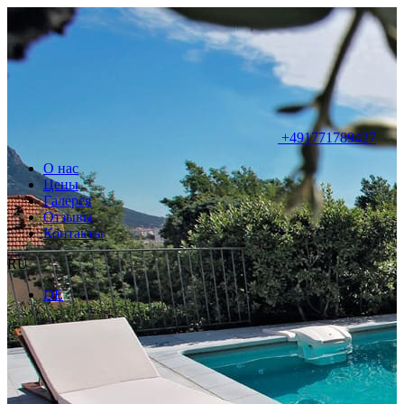
+491771789427
О нас
Цены
Галерея
Отзывы
Контакты
RU
DE