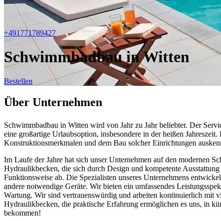
+491771789427
Schwimmbadbau in Witten
Bestellen
Über Unternehmen
Schwimmbadbau in Witten wird von Jahr zu Jahr beliebter. Der Servi
eine großartige Urlaubsoption, insbesondere in der heißen Jahreszei
Konstruktionsmerkmalen und dem Bau solcher Einrichtungen ausken
Im Laufe der Jahre hat sich unser Unternehmen auf den modernen Sc
Hydraulikbecken, die sich durch Design und kompetente Ausstattung
Funktionsweise ab. Die Spezialisten unseres Unternehmens entwickel
andere notwendige Geräte. Wir bieten ein umfassendes Leistungsspe
Wartung. Wir sind vertrauenswürdig und arbeiten kontinuierlich mit 
Hydraulikbecken, die praktische Erfahrung ermöglichen es uns, in k
bekommen!