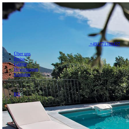
+491771789427
Über uns
Preise
Galerie
Bewertungen
Kontakte
DE
RU