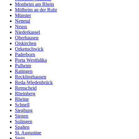
Monheim am Rhein
Mülheim an der Ruhr
Münster
Nettetal
Neuss
Niederkassel
Oberhausen
Oiskirchen
Orkenschwick
Paderborn
Porta Westfalika
Pulheim
Ratingen
Recklinghausen
Reda-Wiedenbrück
Remscheid
Rheinberg
Rheine
Schnell
Siegburg
Siegen
Solingen
Spalten
St. Augustine
Stein