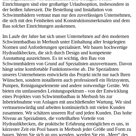
Einrichtungen sind eine großartige Urlaubsoption, insbesondere in
der heißen Jahreszeit. Die Bestellung und Installation von
Schwimmbädern vertraut man nur den zuverlässigen Unternehmen,
die sich mit den Feinheiten und Konstruktionsmerkmalen und dem
Bau solcher Einrichtungen auskennen.
Im Laufe der Jahre hat sich unser Unternehmen auf den modernen
Schwimmbadbau in Merbush unter Einhaltung aller festgelegten
Normen und Anforderungen spezialisiert. Wir bauen hochwertige
Hydraulikbecken, die sich durch Design und kompetente
Ausstattung auszeichnen. Es ist wichtig, den Bau von
Schwimmbädern von Grund auf Spezialisten anzuvertrauen. Davon
hängt seine komfortable Funktionsweise ab. Die Spezialisten
unseres Unternehmens entwickeln das Projekt nicht nur nach Ihren
Wünschen, sondern installieren auch professionell ein Heizsystem,
Pumpen, Reinigungselemente und andere notwendige Geräte. Wir
bieten ein umfassendes Leistungsspektrum - von der Entwicklung
eines Projektes vom Schwimmbadbau in Merbush bis zur
Inbetriebnahme von Anlagen mit anschließender Wartung. Wir sind
vertrauenswürdig und arbeiten kontinuierlich mit vielen Kunden
zusammen. Wir schätzen unseren Ruf und jeden Kunden. Das hohe
Niveau an Spezialisten, die vorteilhaften Vorteile von
Hydraulikbecken, die praktische Erfahrung ermöglichen es uns, in
kürzester Zeit ein Pool bauen in Merbush jeder Größe und Form zu
bauen. Wenn Sie sich an uns wenden, werden Sie ein „Meer“ des