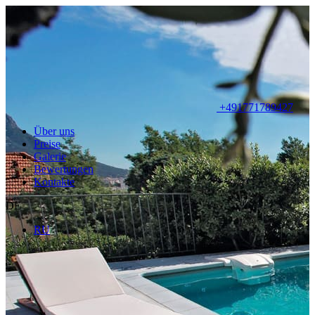
+491771789427
Über uns
Preise
Galerie
Bewertungen
Kontakte
DE
RU