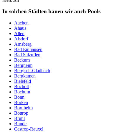
Merbush
In solchen Städten bauen wir auch Pools
Aachen
Ahaus
Allen
Alsdorf
Arnsberg
Bad Einhausen
Bad Salzuflen
Beckum
Bergheim
Bergisch-Gladbach
Bergkamen
Bielefeld
Bocholt
Bochum
Bonn
Borken
Bornheim
Bottrop
Brühl
Bunde
Castrop-Rauxel