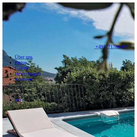
+491771789427
Über uns
Preise
Galerie
Bewertungen
Kontakte
DE
RU