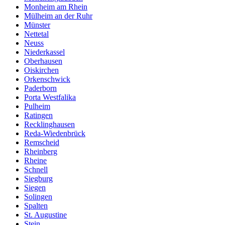
Monheim am Rhein
Mülheim an der Ruhr
Münster
Nettetal
Neuss
Niederkassel
Oberhausen
Oiskirchen
Orkenschwick
Paderborn
Porta Westfalika
Pulheim
Ratingen
Recklinghausen
Reda-Wiedenbrück
Remscheid
Rheinberg
Rheine
Schnell
Siegburg
Siegen
Solingen
Spalten
St. Augustine
Stein