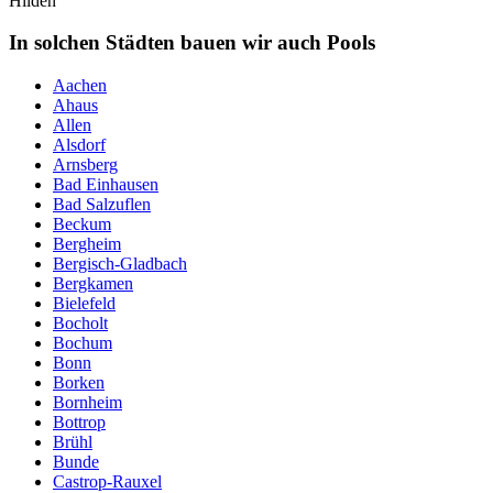
Hilden
In solchen Städten bauen wir auch Pools
Aachen
Ahaus
Allen
Alsdorf
Arnsberg
Bad Einhausen
Bad Salzuflen
Beckum
Bergheim
Bergisch-Gladbach
Bergkamen
Bielefeld
Bocholt
Bochum
Bonn
Borken
Bornheim
Bottrop
Brühl
Bunde
Castrop-Rauxel