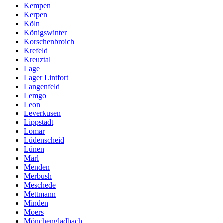
Kempen
Kerpen
Köln
Königswinter
Korschenbroich
Krefeld
Kreuztal
Lage
Lager Lintfort
Langenfeld
Lemgo
Leon
Leverkusen
Lippstadt
Lomar
Lüdenscheid
Lünen
Marl
Menden
Merbush
Meschede
Mettmann
Minden
Moers
Mönchengladbach