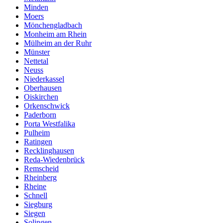
Minden
Moers
Mönchengladbach
Monheim am Rhein
Mülheim an der Ruhr
Münster
Nettetal
Neuss
Niederkassel
Oberhausen
Oiskirchen
Orkenschwick
Paderborn
Porta Westfalika
Pulheim
Ratingen
Recklinghausen
Reda-Wiedenbrück
Remscheid
Rheinberg
Rheine
Schnell
Siegburg
Siegen
Solingen