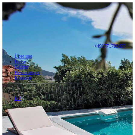
+491771789427
Über uns
Preise
Galerie
Bewertungen
Kontakte
DE
RU