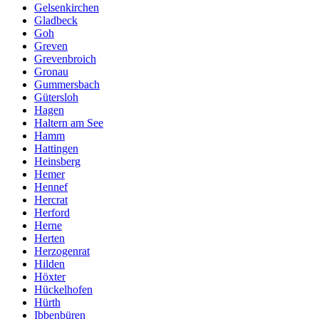
Gelsenkirchen
Gladbeck
Goh
Greven
Grevenbroich
Gronau
Gummersbach
Gütersloh
Hagen
Haltern am See
Hamm
Hattingen
Heinsberg
Hemer
Hennef
Hercrat
Herford
Herne
Herten
Herzogenrat
Hilden
Höxter
Hückelhofen
Hürth
Ibbenbüren