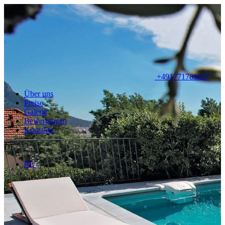
+491771789427
Über uns
Preise
Galerie
Bewertungen
Kontakte
DE
RU