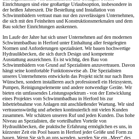
Einrichtungen sind eine großartige Urlaubsoption, insbesondere in
der heißen Jahreszeit. Die Bestellung und Installation von
Schwimmbädern vertraut man nur den zuverlässigen Unternehmen,
die sich mit den Feinheiten und Konstruktionsmerkmalen und dem
Bau solcher Einrichtungen auskennen.
Im Laufe der Jahre hat sich unser Unternehmen auf den modernen
Schwimmbadbau in Herford unter Einhaltung aller festgelegten
Normen und Anforderungen spezialisiert. Wir bauen hochwertige
Hydraulikbecken, die sich durch Design und kompetente
Ausstattung auszeichnen. Es ist wichtig, den Bau von
Schwimmbädern von Grund auf Spezialisten anzuvertrauen. Davon
hängt seine komfortable Funktionsweise ab. Die Spezialisten
unseres Unternehmens entwickeln das Projekt nicht nur nach Ihren
Wünschen, sondern installieren auch professionell ein Heizsystem,
Pumpen, Reinigungselemente und andere notwendige Geräte. Wir
bieten ein umfassendes Leistungsspektrum - von der Entwicklung
eines Projektes vom Schwimmbadbau in Herford bis zur
Inbetriebnahme von Anlagen mit anschließender Wartung. Wir sind
vertrauenswürdig und arbeiten kontinuierlich mit vielen Kunden
zusammen. Wir schätzen unseren Ruf und jeden Kunden. Das hohe
Niveau an Spezialisten, die vorteilhaften Vorteile von
Hydraulikbecken, die praktische Erfahrung ermöglichen es uns, in
kürzester Zeit ein Pool bauen in Herford jeder Größe und Form zu
bauen. Wenn Sie sich an uns wenden, werden Sie ein „Meer“ des