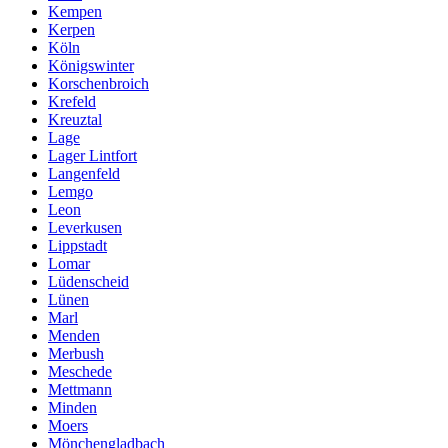
Kempen
Kerpen
Köln
Königswinter
Korschenbroich
Krefeld
Kreuztal
Lage
Lager Lintfort
Langenfeld
Lemgo
Leon
Leverkusen
Lippstadt
Lomar
Lüdenscheid
Lünen
Marl
Menden
Merbush
Meschede
Mettmann
Minden
Moers
Mönchengladbach