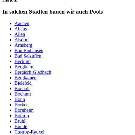
Herford
In solchen Städten bauen wir auch Pools
Aachen
Ahaus
Allen
Alsdorf
Arnsberg
Bad Einhausen
Bad Salzuflen
Beckum
Bergheim
Bergisch-Gladbach
Bergkamen
Bielefeld
Bocholt
Bochum
Bonn
Borken
Bornheim
Bottrop
Brühl
Bunde
Castrop-Rauxel