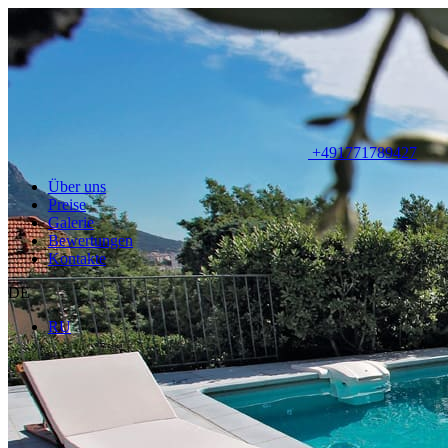
+491771789427
Über uns
Preise
Galerie
Bewertungen
Kontakte
DE
RU