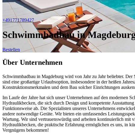
+491771789427
Schwimmbadbau in Magdebur
Bestellen
Über Unternehmen
Schwimmbadbau in Magdeburg wird von Jahr zu Jahr beliebter. Der Se
sind eine großartige Urlaubsoption, insbesondere in der heißen Jahre
Konstruktionsmerkmalen und dem Bau solcher Einrichtungen ausken
Im Laufe der Jahre hat sich unser Unternehmen auf den modernen Sc
Hydraulikbecken, die sich durch Design und kompetente Ausstattung
Funktionsweise ab. Die Spezialisten unseres Unternehmens entwickel
andere notwendige Geräte. Wir bieten ein umfassendes Leistungssp
Wartung. Wir sind vertrauenswürdig und arbeiten kontinuierlich mit 
Hydraulikbecken, die praktische Erfahrung ermöglichen es uns, in k
Vergnügens bekommen!