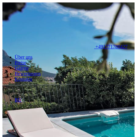
+491771789427
Über uns
Preise
Galerie
Bewertungen
Kontakte
DE
RU