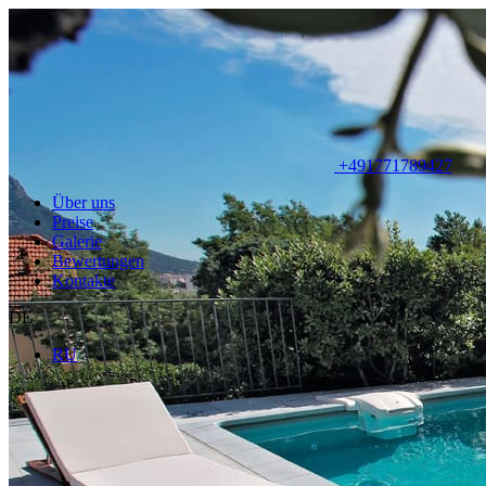
+491771789427
Über uns
Preise
Galerie
Bewertungen
Kontakte
DE
RU