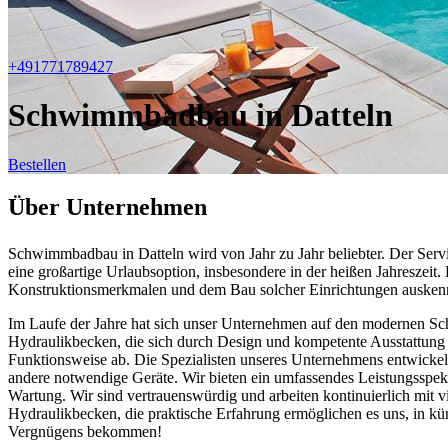
+491771789427
Schwimmbadbau in Datteln
Bestellen
Über Unternehmen
Schwimmbadbau in Datteln wird von Jahr zu Jahr beliebter. Der Serv
eine großartige Urlaubsoption, insbesondere in der heißen Jahreszei
Konstruktionsmerkmalen und dem Bau solcher Einrichtungen ausken
Im Laufe der Jahre hat sich unser Unternehmen auf den modernen Sch
Hydraulikbecken, die sich durch Design und kompetente Ausstattung
Funktionsweise ab. Die Spezialisten unseres Unternehmens entwickel
andere notwendige Geräte. Wir bieten ein umfassendes Leistungsspe
Wartung. Wir sind vertrauenswürdig und arbeiten kontinuierlich mit 
Hydraulikbecken, die praktische Erfahrung ermöglichen es uns, in kü
Vergnügens bekommen!