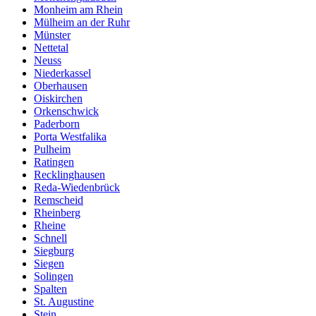
Monheim am Rhein
Mülheim an der Ruhr
Münster
Nettetal
Neuss
Niederkassel
Oberhausen
Oiskirchen
Orkenschwick
Paderborn
Porta Westfalika
Pulheim
Ratingen
Recklinghausen
Reda-Wiedenbrück
Remscheid
Rheinberg
Rheine
Schnell
Siegburg
Siegen
Solingen
Spalten
St. Augustine
Stein