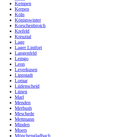
Kempen
Kerpen
Köln
Königswinter
Korschenbroich
Krefeld
Kreuztal
Lage
Lager Lintfort
Langenfeld
Lemgo
Leon
Leverkusen
Lippstadt
Lomar
Lüdenscheid
Lünen
Marl
Menden
Merbush
Meschede
Mettmann
Minden
Moers
Mönchengladbach