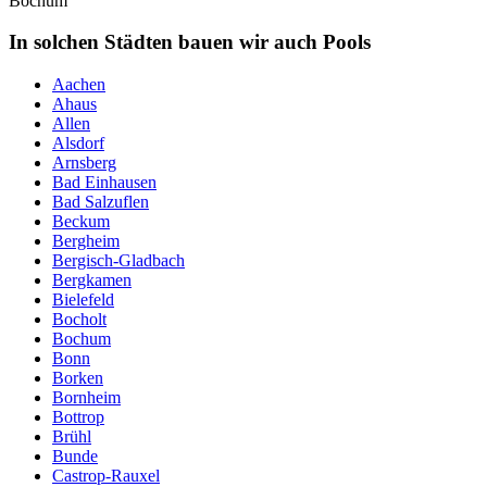
Bochum
In solchen Städten bauen wir auch Pools
Aachen
Ahaus
Allen
Alsdorf
Arnsberg
Bad Einhausen
Bad Salzuflen
Beckum
Bergheim
Bergisch-Gladbach
Bergkamen
Bielefeld
Bocholt
Bochum
Bonn
Borken
Bornheim
Bottrop
Brühl
Bunde
Castrop-Rauxel