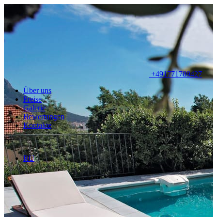
+491771789427
Über uns
Preise
Galerie
Bewertungen
Kontakte
DE
RU