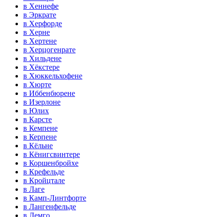
в Хеннефе
в Эркрате
в Херфорде
в Херне
в Хертене
в Херцогенрате
в Хильдене
в Хёкстере
в Хюккельхофене
в Хюрте
в Иббенбюрене
в Изерлоне
в Юлих
в Карсте
в Кемпене
в Керпене
в Кёльне
в Кёнигсвинтере
в Коршенбройхе
в Крефельде
в Кройцтале
в Лаге
в Камп-Линтфорте
в Лангенфельде
в Лемго