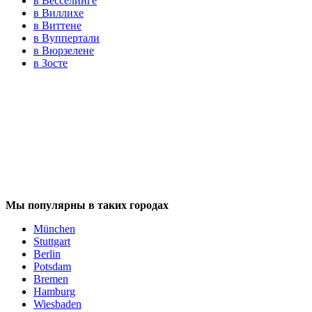
в Весселинге
в Виллихе
в Виттене
в Вуппертали
в Вюрзелене
в Зосте
Мы популярны в таких городах
München
Stuttgart
Berlin
Potsdam
Bremen
Hamburg
Wiesbaden