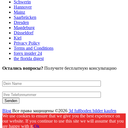
Schwerin
Hannover
Mainz
Saarbrücken
Dresden
Magdeburg
Düsseldorf
Kiel
Privacy Policy
Terms and Conditions
forex insider 24
the florida digest
Остались вопросы?
Получите бесплатную консультацию
Blog
Все права защищены ©2026
3d fußboden bilder kaufen
We use cookies to ensure that we give you the best experience on
our website. If you continue to use this site we will assume that you
are happy with it.
Ok