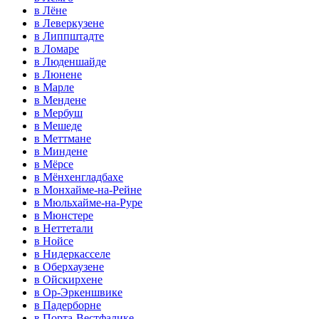
в Лёне
в Леверкузене
в Липпштадте
в Ломаре
в Люденшайде
в Люнене
в Марле
в Мендене
в Мербуш
в Мешеде
в Меттмане
в Миндене
в Мёрсе
в Мёнхенгладбахе
в Монхайме-на-Рейне
в Мюльхайме-на-Руре
в Мюнстере
в Неттетали
в Нойсе
в Нидеркасселе
в Оберхаузене
в Ойскирхене
в Ор-Эркеншвике
в Падерборне
в Порта-Вестфалике