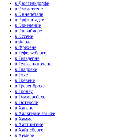
в Дюссельдорфе
в Эмсдеттене
в Эннепетале
в Эрфтштадте
в Эркеленце
в Эшвайлере
в Эссене
в Фёрде
в Фрехене
в Гефельсберге
в Гельдерне
в Гельзенкирхене
в Гладбеке
в Гохе
в Гревене
в Гревенброхе
в Гронау
в Гуммерсбахе
в Гютерсле
в Хагене
в Хальтерне-ам-Зее
в Хамме
в Хаттингене
в Хайнсберге
в Хемере