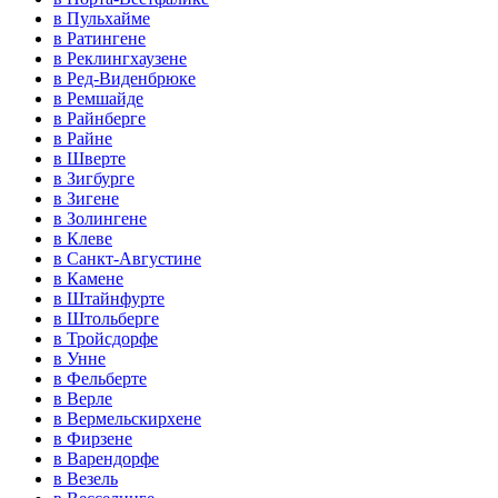
в Пульхайме
в Ратингене
в Реклингхаузене
в Ред-Виденбрюке
в Ремшайде
в Райнберге
в Райне
в Шверте
в Зигбурге
в Зигене
в Золингене
в Клеве
в Санкт-Августине
в Камене
в Штайнфурте
в Штольберге
в Тройсдорфе
в Унне
в Фельберте
в Верле
в Вермельскирхене
в Фирзене
в Варендорфе
в Везель