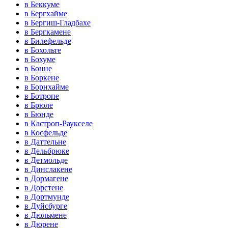
в Беккуме
в Бергхайме
в Бергиш-Гладбахе
в Бергкамене
в Билефельде
в Бохольте
в Бохуме
в Бонне
в Боркене
в Борнхайме
в Ботропе
в Брюле
в Бюнде
в Кастроп-Раукселе
в Косфельде
в Даттельне
в Дельбрюке
в Детмольде
в Динслакене
в Дормагене
в Дорстене
в Дортмунде
в Дуйсбурге
в Дюльмене
в Дюрене