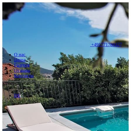
+491771789427
О нас
Цены
Галерея
Отзывы
Контакты
RU
DE