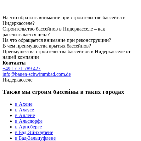
На что обратить внимание при строительстве бассейна в
Нидеркасселе?
Строительство бассейнов в Нидеркасселе – как
рассчитывается цена?
На что обращается внимание при реконструкции?
В чем преимущества крытых бассейнов?
Преимущества строительства бассейнов в Нидеркасселе от
нашей компании
Контакты
+49 17 71 789 427
info@bauen-schwimmbad.com.de
Нидеркасселе
Также мы строим бассейны в таких городах
в Ахене
в Ахаусе
в Аллене
в Альсдорфе
в Арнсберге
в Бад-Эйнхаузене
в Бад-Зальцуфлене