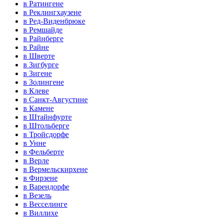
в Ратингене
в Реклингхаузене
в Ред-Виденбрюке
в Ремшайде
в Райнберге
в Райне
в Шверте
в Зигбурге
в Зигене
в Золингене
в Клеве
в Санкт-Августине
в Камене
в Штайнфурте
в Штольберге
в Тройсдорфе
в Унне
в Фельберте
в Верле
в Вермельскирхене
в Фирзене
в Варендорфе
в Везель
в Весселинге
в Виллихе