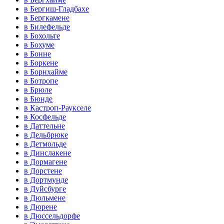
в Бергиш-Гладбахе
в Бергкамене
в Билефельде
в Бохольте
в Бохуме
в Бонне
в Боркене
в Борнхайме
в Ботропе
в Брюле
в Бюнде
в Кастроп-Раукселе
в Косфельде
в Даттельне
в Дельбрюке
в Детмольде
в Динслакене
в Дормагене
в Дорстене
в Дортмунде
в Дуйсбурге
в Дюльмене
в Дюрене
в Дюссельдорфе