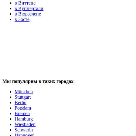
в Виттене
в Вуппертали
в Вюрзелене
в Зосте
Мы популярны в таких городах
München
Stuttgart
Berlin
Potsdam
Bremen
Hamburg
Wiesbaden
Schwerin
Hannover