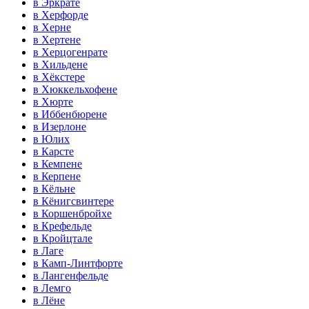
в Эркрате
в Херфорде
в Херне
в Хертене
в Херцогенрате
в Хильдене
в Хёкстере
в Хюккельхофене
в Хюрте
в Иббенбюрене
в Изерлоне
в Юлих
в Карсте
в Кемпене
в Керпене
в Кёльне
в Кёнигсвинтере
в Коршенбройхе
в Крефельде
в Кройцтале
в Лаге
в Камп-Линтфорте
в Лангенфельде
в Лемго
в Лёне