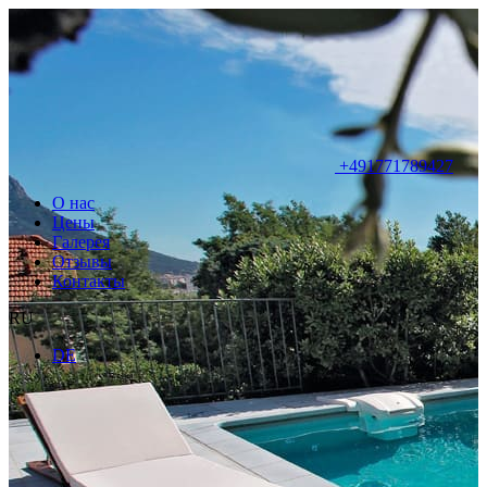
+491771789427
О нас
Цены
Галерея
Отзывы
Контакты
RU
DE