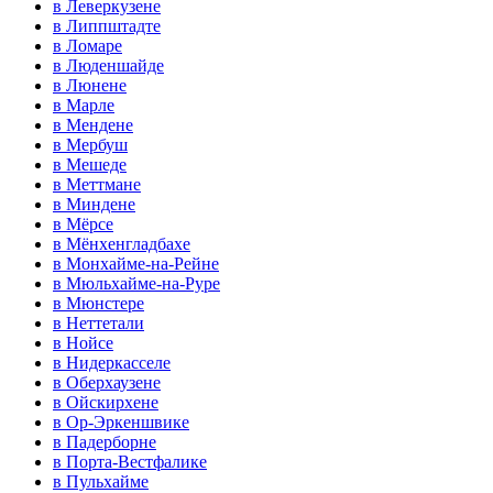
в Леверкузене
в Липпштадте
в Ломаре
в Люденшайде
в Люнене
в Марле
в Мендене
в Мербуш
в Мешеде
в Меттмане
в Миндене
в Мёрсе
в Мёнхенгладбахе
в Монхайме-на-Рейне
в Мюльхайме-на-Руре
в Мюнстере
в Неттетали
в Нойсе
в Нидеркасселе
в Оберхаузене
в Ойскирхене
в Ор-Эркеншвике
в Падерборне
в Порта-Вестфалике
в Пульхайме