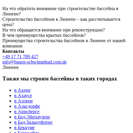
На что обратить внимание при строительстве бассейна в
Люнене?
Строительство бассейнов в Люнене – как рассчитывается
цена?
На что обращается внимание при реконструкции?
В чем преимущества крытых бассейнов?
Преимущества строительства бассейнов в Люнене от нашей
компании
Контакты
+49 17 71 789 427
info@bauen-schwimmbad.com.de
Люнене
Также мы строим бассейны в таких городах
в Ахене
в Ахаусе
в Аллене
в Альсдорфе
в Арнсберге
в Бад-Эйнхаузене
в Бад-Зальцуфлене
в Беккуме
в Бергхайме