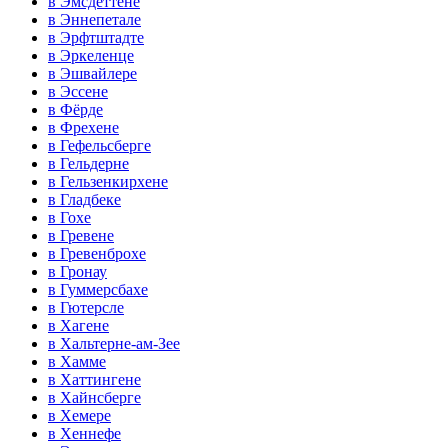
в Эмсдеттене
в Эннепетале
в Эрфтштадте
в Эркеленце
в Эшвайлере
в Эссене
в Фёрде
в Фрехене
в Гефельсберге
в Гельдерне
в Гельзенкирхене
в Гладбеке
в Гохе
в Гревене
в Гревенброхе
в Гронау
в Гуммерсбахе
в Гютерсле
в Хагене
в Хальтерне-ам-Зее
в Хамме
в Хаттингене
в Хайнсберге
в Хемере
в Хеннефе