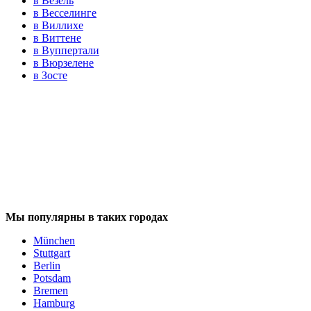
в Везель
в Весселинге
в Виллихе
в Виттене
в Вуппертали
в Вюрзелене
в Зосте
Мы популярны в таких городах
München
Stuttgart
Berlin
Potsdam
Bremen
Hamburg