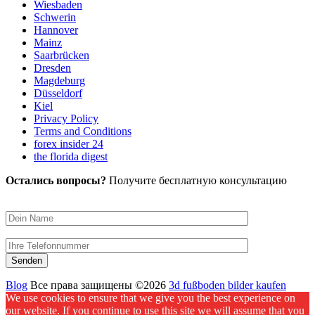
Wiesbaden
Schwerin
Hannover
Mainz
Saarbrücken
Dresden
Magdeburg
Düsseldorf
Kiel
Privacy Policy
Terms and Conditions
forex insider 24
the florida digest
Остались вопросы?
Получите бесплатную консультацию
Blog
Все права защищены ©2026
3d fußboden bilder kaufen
We use cookies to ensure that we give you the best experience on
our website. If you continue to use this site we will assume that you