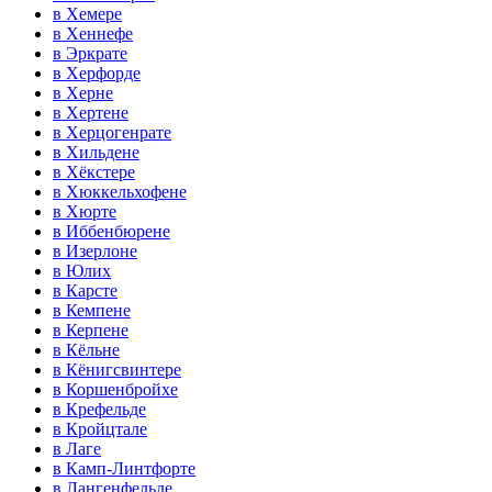
в Хемере
в Хеннефе
в Эркрате
в Херфорде
в Херне
в Хертене
в Херцогенрате
в Хильдене
в Хёкстере
в Хюккельхофене
в Хюрте
в Иббенбюрене
в Изерлоне
в Юлих
в Карсте
в Кемпене
в Керпене
в Кёльне
в Кёнигсвинтере
в Коршенбройхе
в Крефельде
в Кройцтале
в Лаге
в Камп-Линтфорте
в Лангенфельде