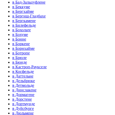
в Бад-Зальцуфлене
в Беккуме
в Бергхайме
в Бергиш-Гладбахе
в Бергкамене
в Билефельде
в Бохольте
в Бохуме
в Бонне
в Боркене
в Борнхайме
в Ботропе
в Брюле
в Бюнде
в Кастроп-Раукселе
в Косфельде
в Даттельне
в Дельбрюке
в Детмольде
в Динслакене
в Дормагене
в Дорстене
в Дортмунде
в Дуйсбурге
в Дюльмене