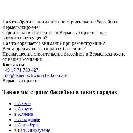
На что обратить внимание при строительстве бассейна в
Вермельскирхене?
Строительство бассейнов в Вермельскирхене – как
рассчитывается цена?
На что обращается внимание при реконструкции?
В чем преимущества крытых бассейнов?
Преимущества строительства бассейнов в Вермельскирхене
от нашей компании
Контакты
+49 17 71 789 427
info@bauen-schwimmbad.com.de
Вермельскирхене
Также мы строим бассейны в таких городах
в Ахене
в Ахаусе
в Аллене
в Альсдорфе
в Арнсберге
в Бад-Эйнхаузене