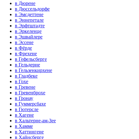
в Дюрене
в Дюссельдорфе
в Эмсдеттене
в Эннепетале
в Эрфтштадте
в Эркеленце
в Эшвайлере
в Эссене
в Фёрде
в Фрехене
в Гефельсберге
в Гельдерне
в Гельзенкирхене
в Гладбеке
в Гохе
в Гревене
в Гревенброхе
в Гронау
в Гуммерсбахе
в Гютерсле
в Хагене
в Хальтерне-ам-Зее
в Хамме
в Хаттингене
в Хайнсберге