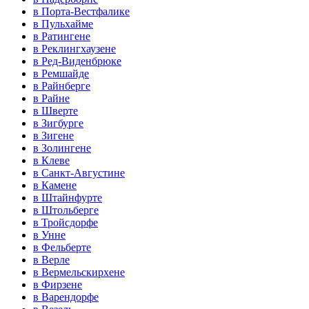
в Порта-Вестфалике
в Пульхайме
в Ратингене
в Реклингхаузене
в Ред-Виденбрюке
в Ремшайде
в Райнберге
в Райне
в Шверте
в Зигбурге
в Зигене
в Золингене
в Клеве
в Санкт-Августине
в Камене
в Штайнфурте
в Штольберге
в Тройсдорфе
в Унне
в Фельберте
в Верле
в Вермельскирхене
в Фирзене
в Варендорфе