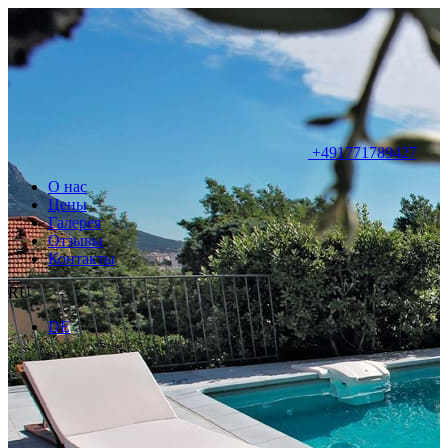
+491771789427
О нас
Цены
Галерея
Отзывы
Контакты
RU
DE