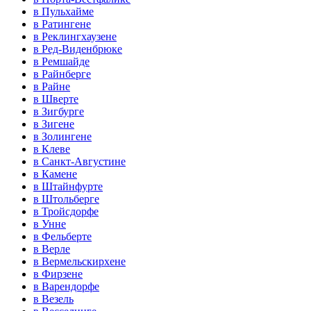
в Пульхайме
в Ратингене
в Реклингхаузене
в Ред-Виденбрюке
в Ремшайде
в Райнберге
в Райне
в Шверте
в Зигбурге
в Зигене
в Золингене
в Клеве
в Санкт-Августине
в Камене
в Штайнфурте
в Штольберге
в Тройсдорфе
в Унне
в Фельберте
в Верле
в Вермельскирхене
в Фирзене
в Варендорфе
в Везель