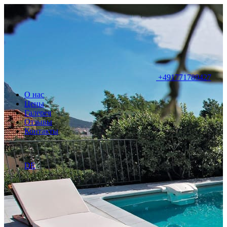
+491771789427
О нас
Цены
Галерея
Отзывы
Контакты
RU
DE