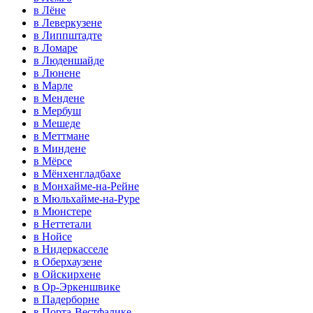
в Лёне
в Леверкузене
в Липпштадте
в Ломаре
в Люденшайде
в Люнене
в Марле
в Мендене
в Мербуш
в Мешеде
в Меттмане
в Миндене
в Мёрсе
в Мёнхенгладбахе
в Монхайме-на-Рейне
в Мюльхайме-на-Руре
в Мюнстере
в Неттетали
в Нойсе
в Нидеркасселе
в Оберхаузене
в Ойскирхене
в Ор-Эркеншвике
в Падерборне
в Порта-Вестфалике