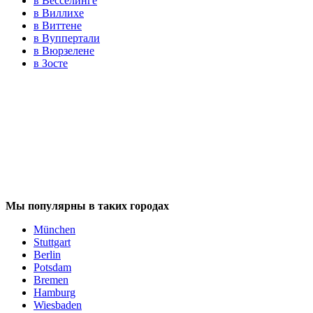
в Весселинге
в Виллихе
в Виттене
в Вуппертали
в Вюрзелене
в Зосте
Мы популярны в таких городах
München
Stuttgart
Berlin
Potsdam
Bremen
Hamburg
Wiesbaden