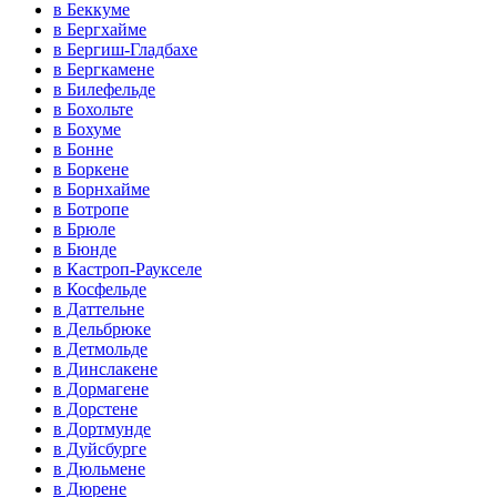
в Беккуме
в Бергхайме
в Бергиш-Гладбахе
в Бергкамене
в Билефельде
в Бохольте
в Бохуме
в Бонне
в Боркене
в Борнхайме
в Ботропе
в Брюле
в Бюнде
в Кастроп-Раукселе
в Косфельде
в Даттельне
в Дельбрюке
в Детмольде
в Динслакене
в Дормагене
в Дорстене
в Дортмунде
в Дуйсбурге
в Дюльмене
в Дюрене