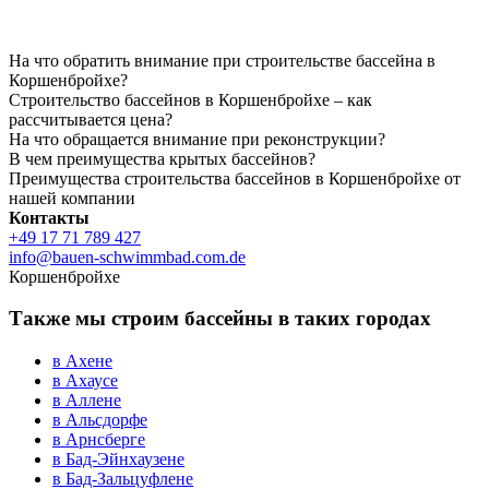
На что обратить внимание при строительстве бассейна в
Коршенбройхе?
Строительство бассейнов в Коршенбройхе – как
рассчитывается цена?
На что обращается внимание при реконструкции?
В чем преимущества крытых бассейнов?
Преимущества строительства бассейнов в Коршенбройхе от
нашей компании
Контакты
+49 17 71 789 427
info@bauen-schwimmbad.com.de
Коршенбройхе
Также мы строим бассейны в таких городах
в Ахене
в Ахаусе
в Аллене
в Альсдорфе
в Арнсберге
в Бад-Эйнхаузене
в Бад-Зальцуфлене