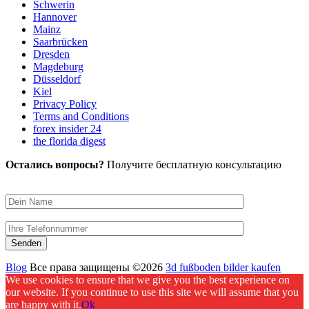
Schwerin
Hannover
Mainz
Saarbrücken
Dresden
Magdeburg
Düsseldorf
Kiel
Privacy Policy
Terms and Conditions
forex insider 24
the florida digest
Остались вопросы?
Получите бесплатную консультацию
Blog
Все права защищены ©2026
3d fußboden bilder kaufen
We use cookies to ensure that we give you the best experience on
our website. If you continue to use this site we will assume that you
are happy with it.
Ok