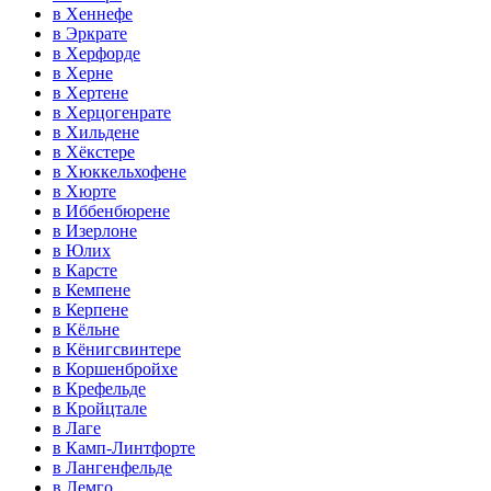
в Хеннефе
в Эркрате
в Херфорде
в Херне
в Хертене
в Херцогенрате
в Хильдене
в Хёкстере
в Хюккельхофене
в Хюрте
в Иббенбюрене
в Изерлоне
в Юлих
в Карсте
в Кемпене
в Керпене
в Кёльне
в Кёнигсвинтере
в Коршенбройхе
в Крефельде
в Кройцтале
в Лаге
в Камп-Линтфорте
в Лангенфельде
в Лемго