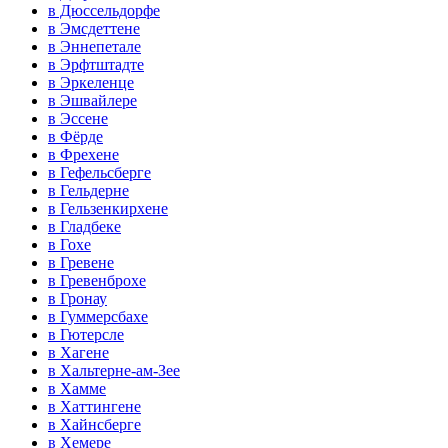
в Дюссельдорфе
в Эмсдеттене
в Эннепетале
в Эрфтштадте
в Эркеленце
в Эшвайлере
в Эссене
в Фёрде
в Фрехене
в Гефельсберге
в Гельдерне
в Гельзенкирхене
в Гладбеке
в Гохе
в Гревене
в Гревенброхе
в Гронау
в Гуммерсбахе
в Гютерсле
в Хагене
в Хальтерне-ам-Зее
в Хамме
в Хаттингене
в Хайнсберге
в Хемере