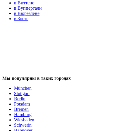
в Виттене
в Вуппертали
в Вюрзелене
в Зосте
Мы популярны в таких городах
München
Stuttgart
Berlin
Potsdam
Bremen
Hamburg
Wiesbaden
Schwerin
Hannover