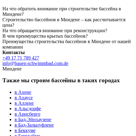
На что обратить внимание при строительстве бассейна в
Миндене?
Строительство бассейнов в Миндене – как рассчитывается
цена?
На что обращается внимание при реконструкции?
В чем преимущества крытых бассейнов?
Преимущества строительства бассейнов в Миндене от нашей
компании
Контакты
+49 17 71 789 427
info@bauen-schwimmbad.com.de
Миндене
Также мы строим бассейны в таких городах
в Ахене
в Ахаусе
в Аллене
в Альсдорфе
в Арнсберге
в Бад-Эйнхаузене
в Бад-Зальцуфлене
в Беккуме
в Бергхайме