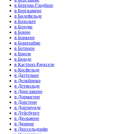
в Бергиш-Гладбахе
в Бергкамене
в Билефельде
в Бохольте
в Бохуме
в Бонне
в Боркене
в Борнхайме
в Ботропе
в Брюле
в Бюнде
в Кастроп-Раукселе
в Косфельде
в Даттельне
в Дельбрюке
в Детмольде
в Динслакене
в Дормагене
в Дорстене
в Дортмунде
в Дуйсбурге
в Дюльмене
в Дюрене
в Дюссельдорфе