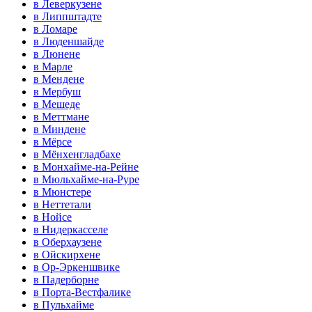
в Леверкузене
в Липпштадте
в Ломаре
в Люденшайде
в Люнене
в Марле
в Мендене
в Мербуш
в Мешеде
в Меттмане
в Миндене
в Мёрсе
в Мёнхенгладбахе
в Монхайме-на-Рейне
в Мюльхайме-на-Руре
в Мюнстере
в Неттетали
в Нойсе
в Нидеркасселе
в Оберхаузене
в Ойскирхене
в Ор-Эркеншвике
в Падерборне
в Порта-Вестфалике
в Пульхайме