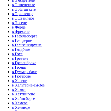
в Эмсдеттене
в Эннепетале
в Эрфтштадте
в Эркеленце
в Эшвайлере
в Эссене
в Фёрде
в Фрехене
в Гефельсберге
в Гельдерне
в Гельзенкирхене
в Гладбеке
в Гохе
в Гревене
в Гревенброхе
в Гронау
в Гуммерсбахе
в Гютерсле
в Хагене
в Хальтерне-ам-Зее
в Хамме
в Хаттингене
в Хайнсберге
в Хемере
в Хеннефе