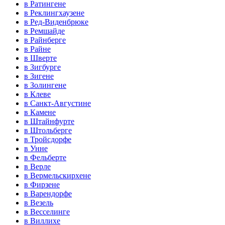
в Ратингене
в Реклингхаузене
в Ред-Виденбрюке
в Ремшайде
в Райнберге
в Райне
в Шверте
в Зигбурге
в Зигене
в Золингене
в Клеве
в Санкт-Августине
в Камене
в Штайнфурте
в Штольберге
в Тройсдорфе
в Унне
в Фельберте
в Верле
в Вермельскирхене
в Фирзене
в Варендорфе
в Везель
в Весселинге
в Виллихе