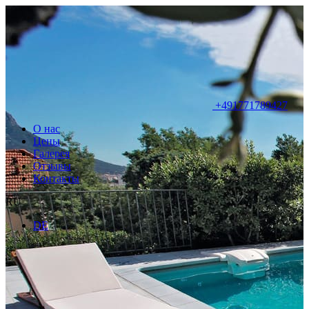
+491771789427
О нас
Цены
Галерея
Отзывы
Контакты
RU
DE