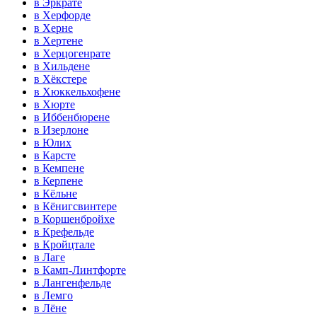
в Эркрате
в Херфорде
в Херне
в Хертене
в Херцогенрате
в Хильдене
в Хёкстере
в Хюккельхофене
в Хюрте
в Иббенбюрене
в Изерлоне
в Юлих
в Карсте
в Кемпене
в Керпене
в Кёльне
в Кёнигсвинтере
в Коршенбройхе
в Крефельде
в Кройцтале
в Лаге
в Камп-Линтфорте
в Лангенфельде
в Лемго
в Лёне