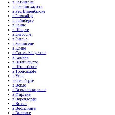
в Ратингене
в Реклингхаузене
в Ред-Виденбрюке
в Ремшайде
в Райнберге
в Райне
в Шверте
в Зигбурге
в Зигене
в Золингене
в Клеве
в Санкт-Августине
в Камене
в Штайнфурте
в Штольберге
в Тройсдорфе
в Унне
в Фельберте
в Верле
в Вермельскирхене
в Фирзене
в Варендорфе
в Везель
в Весселинге
в Виллихе