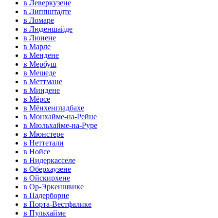
в Леверкузене
в Липпштадте
в Ломаре
в Люденшайде
в Люнене
в Марле
в Мендене
в Мербуш
в Мешеде
в Меттмане
в Миндене
в Мёрсе
в Мёнхенгладбахе
в Монхайме-на-Рейне
в Мюльхайме-на-Руре
в Мюнстере
в Неттетали
в Нойсе
в Нидеркасселе
в Оберхаузене
в Ойскирхене
в Ор-Эркеншвике
в Падерборне
в Порта-Вестфалике
в Пульхайме