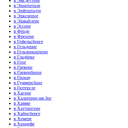
в Эмсдеттене
в Эннепетале
в Эрфтштадте
в Эркеленце
в Эшвайлере
в Эссене
в Фёрде
в Фрехене
в Гефельсберге
в Гельдерне
в Гельзенкирхене
в Гладбеке
в Гохе
в Гревене
в Гревенброхе
в Гронау
в Гуммерсбахе
в Гютерсле
в Хагене
в Хальтерне-ам-Зее
в Хамме
в Хаттингене
в Хайнсберге
в Хемере
в Хеннефе