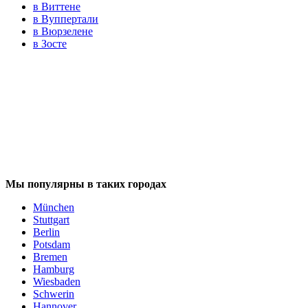
в Виттене
в Вуппертали
в Вюрзелене
в Зосте
Мы популярны в таких городах
München
Stuttgart
Berlin
Potsdam
Bremen
Hamburg
Wiesbaden
Schwerin
Hannover