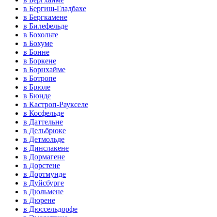
в Бергиш-Гладбахе
в Бергкамене
в Билефельде
в Бохольте
в Бохуме
в Бонне
в Боркене
в Борнхайме
в Ботропе
в Брюле
в Бюнде
в Кастроп-Раукселе
в Косфельде
в Даттельне
в Дельбрюке
в Детмольде
в Динслакене
в Дормагене
в Дорстене
в Дортмунде
в Дуйсбурге
в Дюльмене
в Дюрене
в Дюссельдорфе