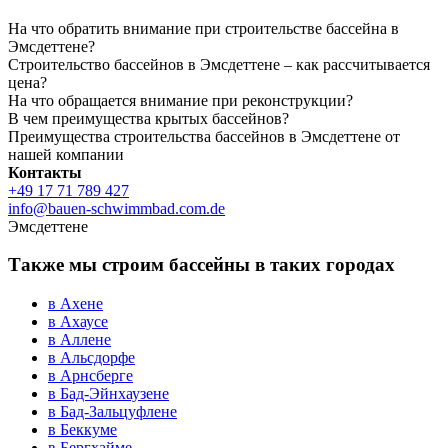
На что обратить внимание при строительстве бассейна в
Эмсдеттене?
Строительство бассейнов в Эмсдеттене – как рассчитывается
цена?
На что обращается внимание при реконструкции?
В чем преимущества крытых бассейнов?
Преимущества строительства бассейнов в Эмсдеттене от
нашей компании
Контакты
+49 17 71 789 427
info@bauen-schwimmbad.com.de
Эмсдеттене
Также мы строим бассейны в таких городах
в Ахене
в Ахаусе
в Аллене
в Альсдорфе
в Арнсберге
в Бад-Эйнхаузене
в Бад-Зальцуфлене
в Беккуме
в Бергхайме