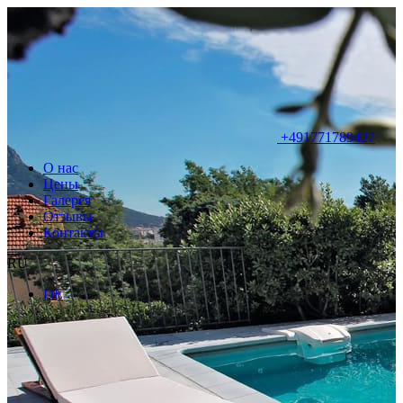
+491771789427
О нас
Цены
Галерея
Отзывы
Контакты
RU
DE