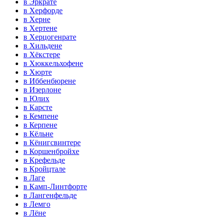
в Эркрате
в Херфорде
в Херне
в Хертене
в Херцогенрате
в Хильдене
в Хёкстере
в Хюккельхофене
в Хюрте
в Иббенбюрене
в Изерлоне
в Юлих
в Карсте
в Кемпене
в Керпене
в Кёльне
в Кёнигсвинтере
в Коршенбройхе
в Крефельде
в Кройцтале
в Лаге
в Камп-Линтфорте
в Лангенфельде
в Лемго
в Лёне