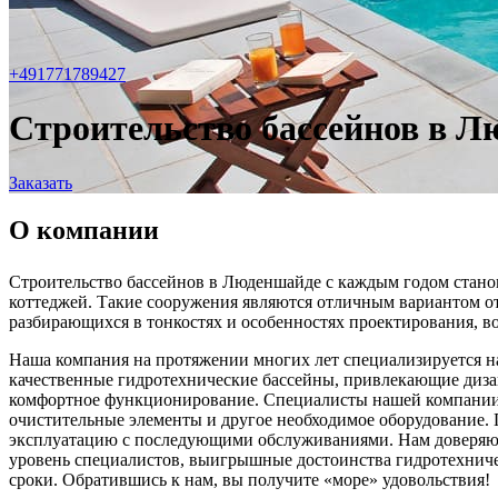
+491771789427
Строительство бассейнов в 
Заказать
О компании
Строительство бассейнов в Люденшайде с каждым годом станови
коттеджей. Такие сооружения являются отличным вариантом от
разбирающихся в тонкостях и особенностях проектирования, во
Наша компания на протяжении многих лет специализируется н
качественные гидротехнические бассейны, привлекающие дизай
комфортное функционирование. Специалисты нашей компании не
очистительные элементы и другое необходимое оборудование. П
эксплуатацию с последующими обслуживаниями. Нам доверяют
уровень специалистов, выигрышные достоинства гидротехниче
сроки. Обратившись к нам, вы получите «море» удовольствия!