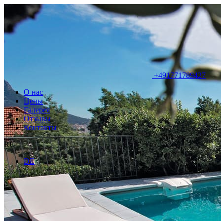
+491771789427
О нас
Цены
Галерея
Отзывы
Контакты
RU
DE