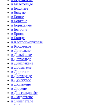
в Билефельде
в Бохольте
в Бохуме
в Бонне
в Боркене
в Борнхайме
в Ботропе
в Брюле
в Бюнде
в Кастроп-Раукселе
в Косфельде
в Даттельне
в Дельбрюке
в Детмольде
в Динслакене
в Дормагене
в Дорстене
в Дортмунде
в Дуйсбурге
в Дюльмене
в Дюрене
в Дюссельдорфе
в Эмсдеттене
в Эннепетале