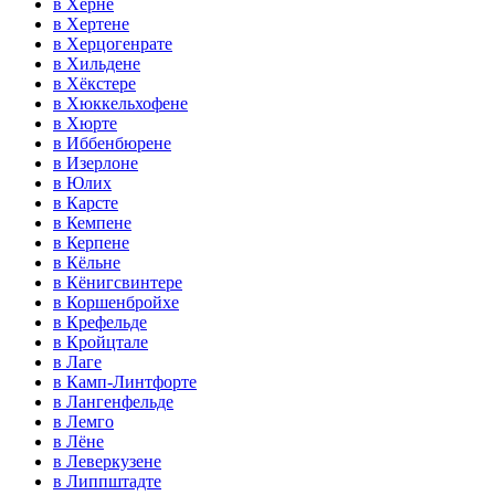
в Херне
в Хертене
в Херцогенрате
в Хильдене
в Хёкстере
в Хюккельхофене
в Хюрте
в Иббенбюрене
в Изерлоне
в Юлих
в Карсте
в Кемпене
в Керпене
в Кёльне
в Кёнигсвинтере
в Коршенбройхе
в Крефельде
в Кройцтале
в Лаге
в Камп-Линтфорте
в Лангенфельде
в Лемго
в Лёне
в Леверкузене
в Липпштадте