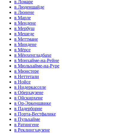
в Ломаре
в Люденшайде
в Люнене
в Марле
в Мендене
в Мербуш
в Мешеде
в Меттмане
в Миндене
в Мёрсе
в Мёнхенгладбахе
в Монхайме-на-Рейне
в Мюльхайме-на-Руре
в Мюнстере
в Неттетали
в Нойсе
в Нидеркасселе
в Оберхаузене
в Ойскирхене
в Ор-Эркеншвике
в Падерборне
в Порта-Вестфалике
в Пульхайме
в Ратингене
в Реклингхаузене