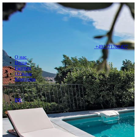
+491771789427
О нас
Цены
Галерея
Отзывы
Контакты
RU
DE