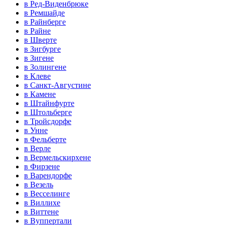
в Ред-Виденбрюке
в Ремшайде
в Райнберге
в Райне
в Шверте
в Зигбурге
в Зигене
в Золингене
в Клеве
в Санкт-Августине
в Камене
в Штайнфурте
в Штольберге
в Тройсдорфе
в Унне
в Фельберте
в Верле
в Вермельскирхене
в Фирзене
в Варендорфе
в Везель
в Весселинге
в Виллихе
в Виттене
в Вуппертали