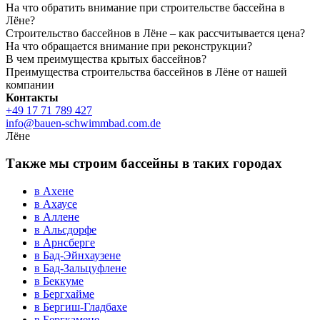
На что обратить внимание при строительстве бассейна в
Лёне?
Строительство бассейнов в Лёне – как рассчитывается цена?
На что обращается внимание при реконструкции?
В чем преимущества крытых бассейнов?
Преимущества строительства бассейнов в Лёне от нашей
компании
Контакты
+49 17 71 789 427
info@bauen-schwimmbad.com.de
Лёне
Также мы строим бассейны в таких городах
в Ахене
в Ахаусе
в Аллене
в Альсдорфе
в Арнсберге
в Бад-Эйнхаузене
в Бад-Зальцуфлене
в Беккуме
в Бергхайме
в Бергиш-Гладбахе
в Бергкамене