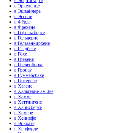
в Эрфтштадте
в Эркеленце
в Эшвайлере
в Эссене
в Фёрде
в Фрехене
в Гефельсберге
в Гельдерне
в Гельзенкирхене
в Гладбеке
в Гохе
в Гревене
в Гревенброхе
в Гронау
в Гуммерсбахе
в Гютерсле
в Хагене
в Хальтерне-ам-Зее
в Хамме
в Хаттингене
в Хайнсберге
в Хемере
в Хеннефе
в Эркрате
в Херфорде