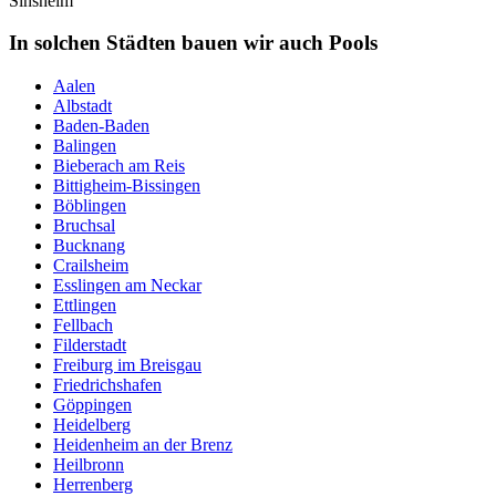
Sinsheim
In solchen Städten bauen wir auch Pools
Aalen
Albstadt
Baden-Baden
Balingen
Bieberach am Reis
Bittigheim-Bissingen
Böblingen
Bruchsal
Bucknang
Crailsheim
Esslingen am Neckar
Ettlingen
Fellbach
Filderstadt
Freiburg im Breisgau
Friedrichshafen
Göppingen
Heidelberg
Heidenheim an der Brenz
Heilbronn
Herrenberg