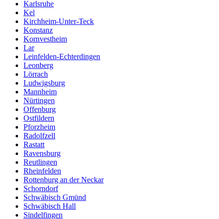
Karlsruhe
Kel
Kirchheim-Unter-Teck
Konstanz
Kornvestheim
Lar
Leinfelden-Echterdingen
Leonberg
Lörrach
Ludwigsburg
Mannheim
Nürtingen
Offenburg
Ostfildern
Pforzheim
Radolfzell
Rastatt
Ravensburg
Reutlingen
Rheinfelden
Rottenburg an der Neckar
Schorndorf
Schwäbisch Gmünd
Schwäbisch Hall
Sindelfingen