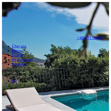
+491771789427
Über uns
Preise
Galerie
Bewertungen
Kontakte
DE
RU