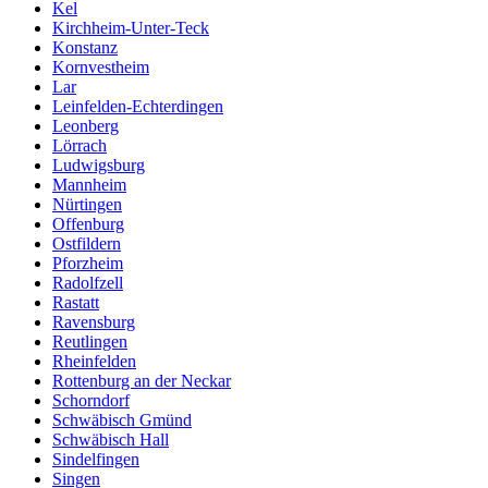
Kel
Kirchheim-Unter-Teck
Konstanz
Kornvestheim
Lar
Leinfelden-Echterdingen
Leonberg
Lörrach
Ludwigsburg
Mannheim
Nürtingen
Offenburg
Ostfildern
Pforzheim
Radolfzell
Rastatt
Ravensburg
Reutlingen
Rheinfelden
Rottenburg an der Neckar
Schorndorf
Schwäbisch Gmünd
Schwäbisch Hall
Sindelfingen
Singen