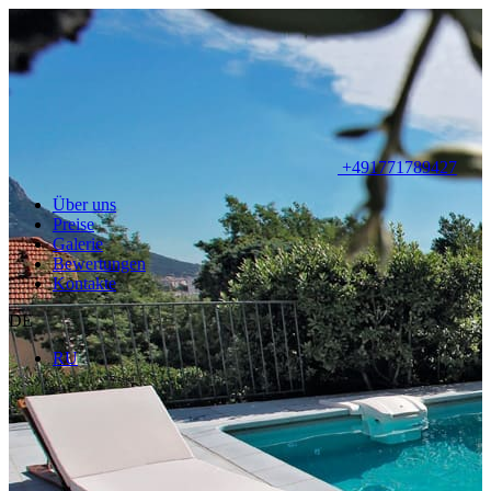
+491771789427
Über uns
Preise
Galerie
Bewertungen
Kontakte
DE
RU