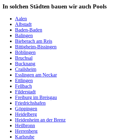
In solchen Städten bauen wir auch Pools
Aalen
Albstadt
Baden-Baden
Balingen
Bieberach am Reis
Bittigheim-Bissingen
Böblingen
Bruchsal
Bucknang
Crailsheim
Esslingen am Neckar
Ettlingen
Fellbach
Filderstadt
Freiburg im Breisgau
Friedrichshafen
Göppingen
Heidelberg
Heidenheim an der Brenz
Heilbronn
Herrenberg
Karlsruhe