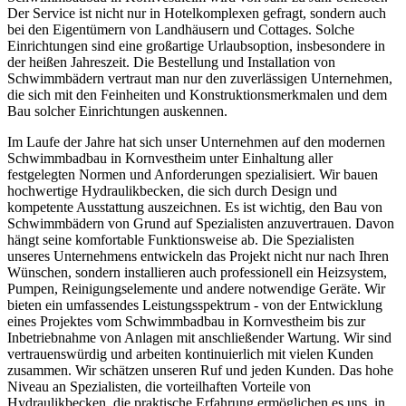
Der Service ist nicht nur in Hotelkomplexen gefragt, sondern auch
bei den Eigentümern von Landhäusern und Cottages. Solche
Einrichtungen sind eine großartige Urlaubsoption, insbesondere in
der heißen Jahreszeit. Die Bestellung und Installation von
Schwimmbädern vertraut man nur den zuverlässigen Unternehmen,
die sich mit den Feinheiten und Konstruktionsmerkmalen und dem
Bau solcher Einrichtungen auskennen.
Im Laufe der Jahre hat sich unser Unternehmen auf den modernen
Schwimmbadbau in Kornvestheim unter Einhaltung aller
festgelegten Normen und Anforderungen spezialisiert. Wir bauen
hochwertige Hydraulikbecken, die sich durch Design und
kompetente Ausstattung auszeichnen. Es ist wichtig, den Bau von
Schwimmbädern von Grund auf Spezialisten anzuvertrauen. Davon
hängt seine komfortable Funktionsweise ab. Die Spezialisten
unseres Unternehmens entwickeln das Projekt nicht nur nach Ihren
Wünschen, sondern installieren auch professionell ein Heizsystem,
Pumpen, Reinigungselemente und andere notwendige Geräte. Wir
bieten ein umfassendes Leistungsspektrum - von der Entwicklung
eines Projektes vom Schwimmbadbau in Kornvestheim bis zur
Inbetriebnahme von Anlagen mit anschließender Wartung. Wir sind
vertrauenswürdig und arbeiten kontinuierlich mit vielen Kunden
zusammen. Wir schätzen unseren Ruf und jeden Kunden. Das hohe
Niveau an Spezialisten, die vorteilhaften Vorteile von
Hydraulikbecken, die praktische Erfahrung ermöglichen es uns, in