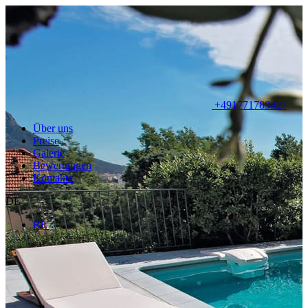
+491771789427
Über uns
Preise
Galerie
Bewertungen
Kontakte
DE
RU