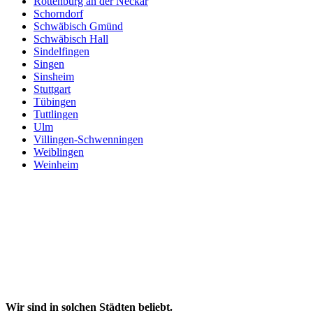
Rottenburg an der Neckar
Schorndorf
Schwäbisch Gmünd
Schwäbisch Hall
Sindelfingen
Singen
Sinsheim
Stuttgart
Tübingen
Tuttlingen
Ulm
Villingen-Schwenningen
Weiblingen
Weinheim
Wir sind in solchen Städten beliebt.