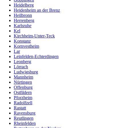
Heidelberg
Heidenheim an der Brenz
Heilbronn
Herrenberg
Karlsruhe
Kel
Kirchheim-Unter-Teck
Konstanz
Kornvestheim
Lar
Leinfelden-Echterdingen
Leonberg
Lörrach
Ludwigsburg
Mannheim
Nürtingen
Offenburg
Ostfildern
Pforzheim
Radolfzell
Rastatt
Ravensburg
Reutlingen
Rheinfelden