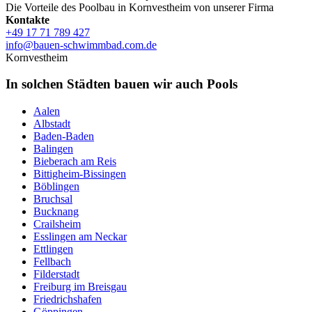
Die Vorteile des Poolbau in Kornvestheim von unserer Firma
Kontakte
+49 17 71 789 427
info@bauen-schwimmbad.com.de
Kornvestheim
In solchen Städten bauen wir auch Pools
Aalen
Albstadt
Baden-Baden
Balingen
Bieberach am Reis
Bittigheim-Bissingen
Böblingen
Bruchsal
Bucknang
Crailsheim
Esslingen am Neckar
Ettlingen
Fellbach
Filderstadt
Freiburg im Breisgau
Friedrichshafen
Göppingen