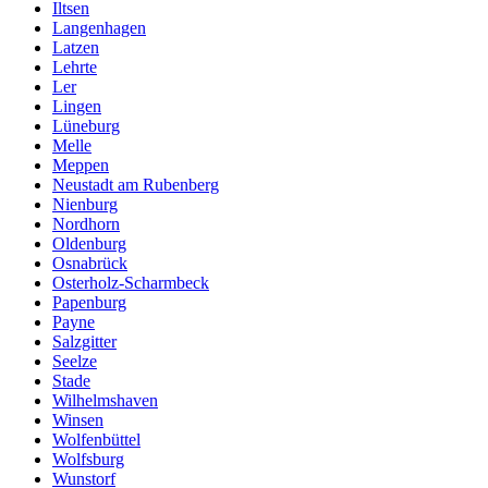
Iltsen
Langenhagen
Latzen
Lehrte
Ler
Lingen
Lüneburg
Melle
Meppen
Neustadt am Rubenberg
Nienburg
Nordhorn
Oldenburg
Osnabrück
Osterholz-Scharmbeck
Papenburg
Payne
Salzgitter
Seelze
Stade
Wilhelmshaven
Winsen
Wolfenbüttel
Wolfsburg
Wunstorf