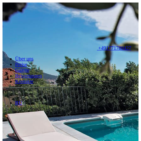
+491771789427
Über uns
Preise
Galerie
Bewertungen
Kontakte
DE
RU