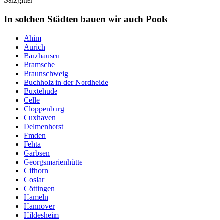
Salzgitter
In solchen Städten bauen wir auch Pools
Ahim
Aurich
Barzhausen
Bramsche
Braunschweig
Buchholz in der Nordheide
Buxtehude
Celle
Cloppenburg
Cuxhaven
Delmenhorst
Emden
Fehta
Garbsen
Georgsmarienhütte
Gifhorn
Goslar
Göttingen
Hameln
Hannover
Hildesheim