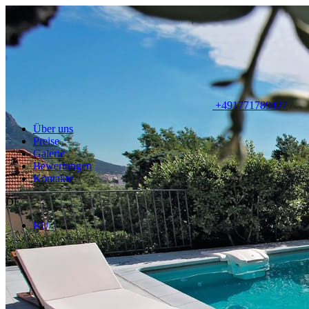
+491771789427
Über uns
Preise
Galerie
Bewertungen
Kontakte
DE
RU