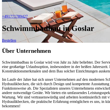
+491771789427
Schwimmbadbau in Goslar
Bestellen
Über Unternehmen
Schwimmbadbau in Goslar wird von Jahr zu Jahr beliebter. Der Servi
eine großartige Urlaubsoption, insbesondere in der heißen Jahreszei
Konstruktionsmerkmalen und dem Bau solcher Einrichtungen ausken
Im Laufe der Jahre hat sich unser Unternehmen auf den modernen Sc
Hydraulikbecken, die sich durch Design und kompetente Ausstattung
Funktionsweise ab. Die Spezialisten unseres Unternehmens entwickel
andere notwendige Geräte. Wir bieten ein umfassendes Leistungsspe
Wartung. Wir sind vertrauenswürdig und arbeiten kontinuierlich mit 
Hydraulikbecken, die praktische Erfahrung ermöglichen es uns, in k
bekommen!