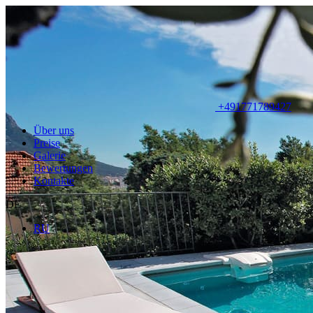
+491771789427
Über uns
Preise
Galerie
Bewertungen
Kontakte
DE
RU