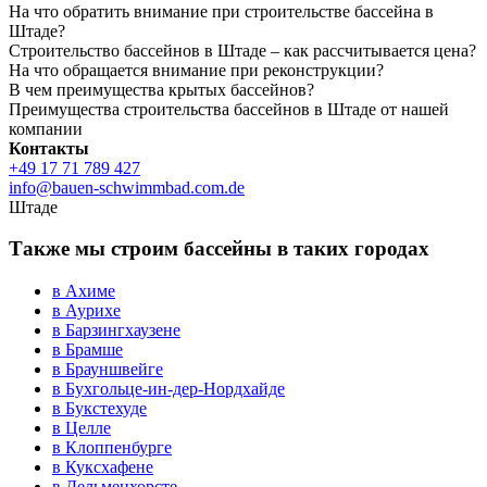
На что обратить внимание при строительстве бассейна в
Штаде?
Строительство бассейнов в Штаде – как рассчитывается цена?
На что обращается внимание при реконструкции?
В чем преимущества крытых бассейнов?
Преимущества строительства бассейнов в Штаде от нашей
компании
Контакты
+49 17 71 789 427
info@bauen-schwimmbad.com.de
Штаде
Также мы строим бассейны в таких городах
в Ахиме
в Аурихе
в Барзингхаузене
в Брамше
в Брауншвейге
в Бухгольце-ин-дер-Нордхайде
в Букстехуде
в Целле
в Клоппенбурге
в Куксхафене
в Дельменхорсте