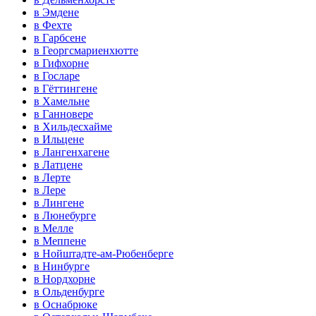
в Эмдене
в Фехте
в Гарбсене
в Георгсмариенхютте
в Гифхорне
в Госларе
в Гёттингене
в Хамельне
в Ганновере
в Хильдесхайме
в Ильцене
в Лангенхагене
в Латцене
в Лерте
в Лере
в Лингене
в Люнебурге
в Мелле
в Меппене
в Нойштадте-ам-Рюбенберге
в Нинбурге
в Нордхорне
в Ольденбурге
в Оснабрюке