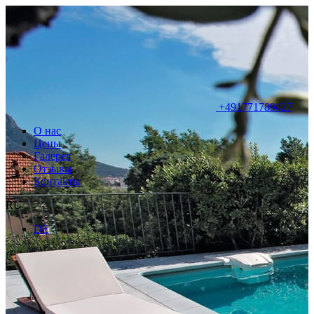
+491771789427
О нас
Цены
Галерея
Отзывы
Контакты
RU
DE