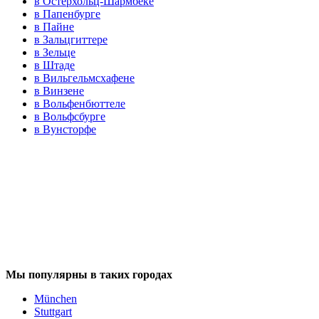
в Остерхольц-Шармбеке
в Папенбурге
в Пайне
в Зальцгиттере
в Зельце
в Штаде
в Вильгельмсхафене
в Винзене
в Вольфенбюттеле
в Вольфсбурге
в Вунсторфе
Мы популярны в таких городах
München
Stuttgart