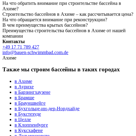
На что обратить внимание при строительстве бассейна в
Ахиме?
Строительство бассейнов в Ахиме – как рассчитывается цена?
На что обращается внимание при реконструкции?
В чем преимущества крытых бассейнов?
Преимущества строительства бассейнов в Ахиме от нашей
компании
Контакты
+49 17 71 789 427
info@bauen-schwimmbad.com.de
Ахиме
Также мы строим бассейны в таких городах
в Ахиме
в Аурихе
в Барзингхаузене
в Брамше
в Брауншвейге
в Бухгольце-ин-дер-Нордхайде
в Букстехуде
в Целле
в Клоппенбурге
в Куксхафене
в Дельменхорсте