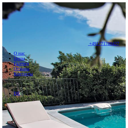
+491771789427
О нас
Цены
Галерея
Отзывы
Контакты
RU
DE