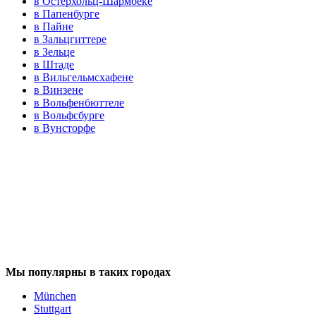
в Остерхольц-Шармбеке
в Папенбурге
в Пайне
в Зальцгиттере
в Зельце
в Штаде
в Вильгельмсхафене
в Винзене
в Вольфенбюттеле
в Вольфсбурге
в Вунсторфе
Мы популярны в таких городах
München
Stuttgart