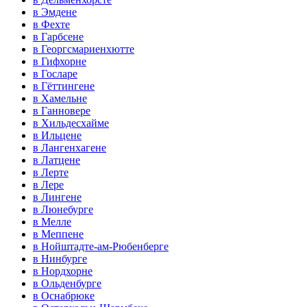
в Эмдене
в Фехте
в Гарбсене
в Георгсмариенхютте
в Гифхорне
в Госларе
в Гёттингене
в Хамельне
в Ганновере
в Хильдесхайме
в Ильцене
в Лангенхагене
в Латцене
в Лерте
в Лере
в Лингене
в Люнебурге
в Мелле
в Меппене
в Нойштадте-ам-Рюбенберге
в Нинбурге
в Нордхорне
в Ольденбурге
в Оснабрюке