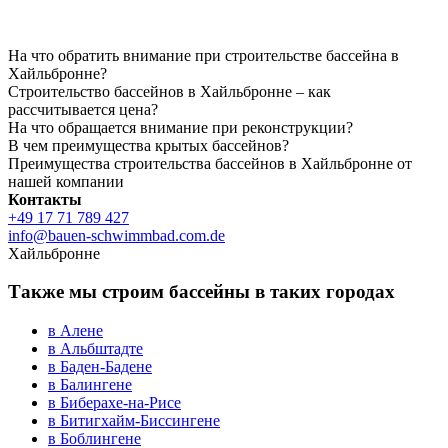
На что обратить внимание при строительстве бассейна в
Хайльбронне?
Строительство бассейнов в Хайльбронне – как
рассчитывается цена?
На что обращается внимание при реконструкции?
В чем преимущества крытых бассейнов?
Преимущества строительства бассейнов в Хайльбронне от
нашей компании
Контакты
+49 17 71 789 427
info@bauen-schwimmbad.com.de
Хайльбронне
Также мы строим бассейны в таких городах
в Алене
в Альбштадте
в Баден-Бадене
в Балингене
в Биберахе-на-Рисе
в Битигхайм-Биссингене
в Боблингене