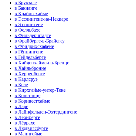
в Брухзале
в Бакнанге
в Крайльсхайме
в Эсслингене-на-Неккаре
в Эттлингене
в Фелльбахе
в Фильдерштадте
в Фрайбурге-в-Брайсгау
в Фридрихсхафене
в Гёппингене
в Гейдельберге
в Хайденхайме-на-Бренце
в Хайльбронне
в Херренберге
в Карлсруэ
в Келе
в Кирхгайме-унтер-Теке
в Констанце
в Корнвестхайме
в Ларе
в Лайнфельден-Эхтердингене
в Леонберге
в Лёррахе
в Людвигсбурге
в Маннгейме