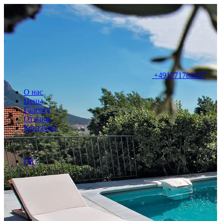
+491771789427
О нас
Цены
Галерея
Отзывы
Контакты
RU
DE