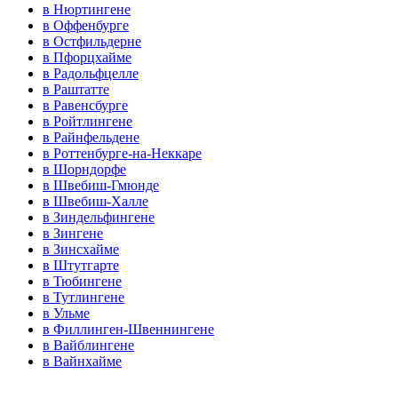
в Нюртингене
в Оффенбурге
в Остфильдерне
в Пфорцхайме
в Радольфцелле
в Раштатте
в Равенсбурге
в Ройтлингене
в Райнфельдене
в Роттенбурге-на-Неккаре
в Шорндорфе
в Швебиш-Гмюнде
в Швебиш-Халле
в Зиндельфингене
в Зингене
в Зинсхайме
в Штутгарте
в Тюбингене
в Тутлингене
в Ульме
в Филлинген-Швеннингене
в Вайблингене
в Вайнхайме