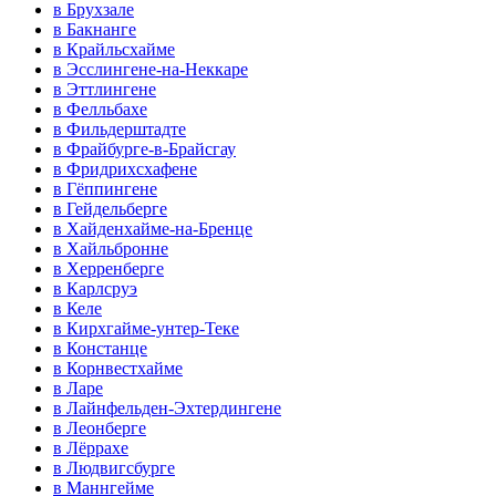
в Брухзале
в Бакнанге
в Крайльсхайме
в Эсслингене-на-Неккаре
в Эттлингене
в Фелльбахе
в Фильдерштадте
в Фрайбурге-в-Брайсгау
в Фридрихсхафене
в Гёппингене
в Гейдельберге
в Хайденхайме-на-Бренце
в Хайльбронне
в Херренберге
в Карлсруэ
в Келе
в Кирхгайме-унтер-Теке
в Констанце
в Корнвестхайме
в Ларе
в Лайнфельден-Эхтердингене
в Леонберге
в Лёррахе
в Людвигсбурге
в Маннгейме