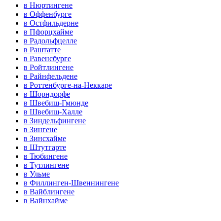
в Нюртингене
в Оффенбурге
в Остфильдерне
в Пфорцхайме
в Радольфцелле
в Раштатте
в Равенсбурге
в Ройтлингене
в Райнфельдене
в Роттенбурге-на-Неккаре
в Шорндорфе
в Швебиш-Гмюнде
в Швебиш-Халле
в Зиндельфингене
в Зингене
в Зинсхайме
в Штутгарте
в Тюбингене
в Тутлингене
в Ульме
в Филлинген-Швеннингене
в Вайблингене
в Вайнхайме