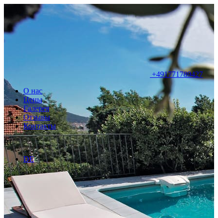
+491771789427
О нас
Цены
Галерея
Отзывы
Контакты
RU
DE