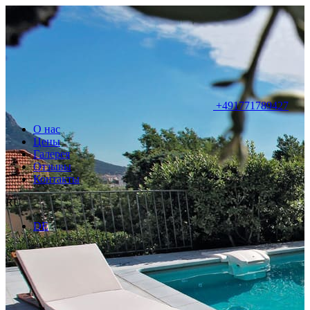
+491771789427
О нас
Цены
Галерея
Отзывы
Контакты
RU
DE