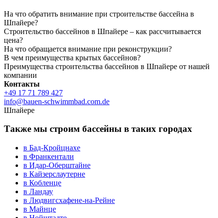
На что обратить внимание при строительстве бассейна в
Шпайере?
Строительство бассейнов в Шпайере – как рассчитывается
цена?
На что обращается внимание при реконструкции?
В чем преимущества крытых бассейнов?
Преимущества строительства бассейнов в Шпайере от нашей
компании
Контакты
+49 17 71 789 427
info@bauen-schwimmbad.com.de
Шпайере
Также мы строим бассейны в таких городах
в Бад-Кройцнахе
в Франкентали
в Идар-Оберштайне
в Кайзерслаутерне
в Кобленце
в Ландау
в Людвигсхафене-на-Рейне
в Майнце
в Нойштадте