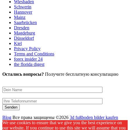
Wiesbaden
Schwerin
Hannover
Mainz
Saarbrücken
Dresden
Magdeburg
Düsseldorf
Kiel
Privacy Policy
Terms and Conditions
forex insider 24
the florida digest
Остались вопросы?
Получите бесплатную консультацию
Blog
Все права защищены ©2026
3d fußboden bilder kaufen
We use cookies to ensure that we give you the best experience on
our website. If you continue to use this site we will assume that you