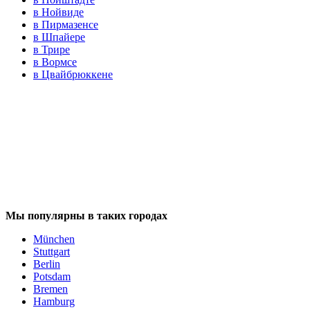
в Нойвиде
в Пирмазенсе
в Шпайере
в Трире
в Вормсе
в Цвайбрюккене
Мы популярны в таких городах
München
Stuttgart
Berlin
Potsdam
Bremen
Hamburg