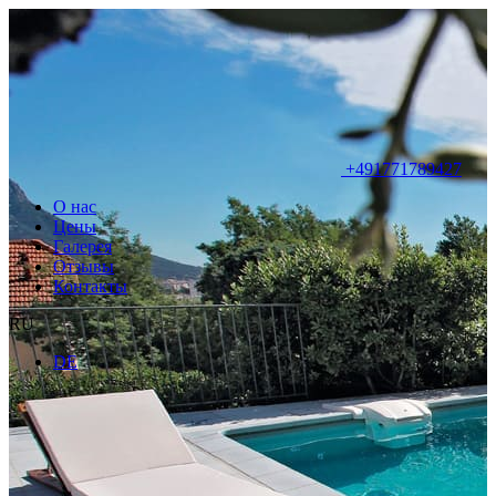
+491771789427
О нас
Цены
Галерея
Отзывы
Контакты
RU
DE