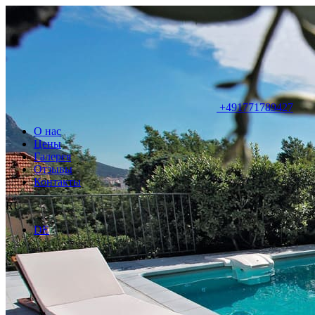
+491771789427
О нас
Цены
Галерея
Отзывы
Контакты
RU
DE