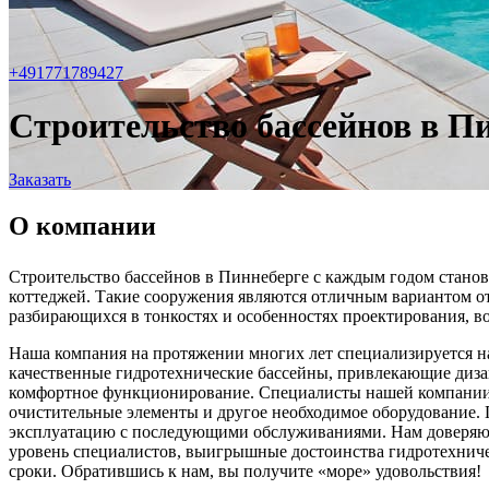
+491771789427
Строительство бассейнов в П
Заказать
О компании
Строительство бассейнов в Пиннеберге с каждым годом станови
коттеджей. Такие сооружения являются отличным вариантом от
разбирающихся в тонкостях и особенностях проектирования, во
Наша компания на протяжении многих лет специализируется н
качественные гидротехнические бассейны, привлекающие дизай
комфортное функционирование. Специалисты нашей компании не
очистительные элементы и другое необходимое оборудование. П
эксплуатацию с последующими обслуживаниями. Нам доверяют
уровень специалистов, выигрышные достоинства гидротехниче
сроки. Обратившись к нам, вы получите «море» удовольствия!