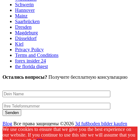
Schwerin
Hannover
Mainz
Saarbrücken
Dresden
Magdeburg
Düsseldorf
Kiel
Privacy Policy
Terms and Conditions
forex insider 24
the florida digest
Остались вопросы?
Получите бесплатную консультацию
Blog
Все права защищены ©2026
3d fußboden bilder kaufen
We use cookies to ensure that we give you the best experience on
our website. If you continue to use this site we will assume that you