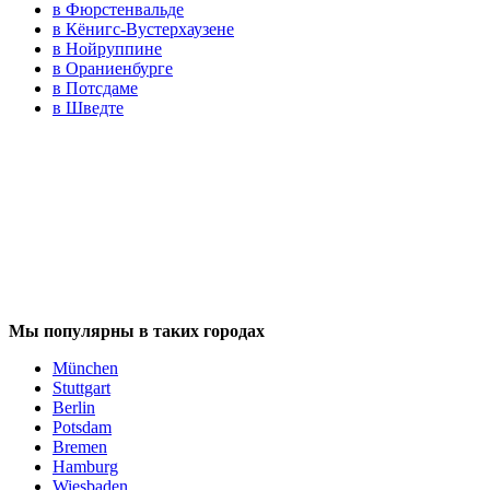
в Фюрстенвальде
в Кёнигс-Вустерхаузене
в Нойруппине
в Ораниенбурге
в Потсдаме
в Шведте
Мы популярны в таких городах
München
Stuttgart
Berlin
Potsdam
Bremen
Hamburg
Wiesbaden