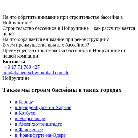
На что обратить внимание при строительстве бассейна в
Нойруппине?
Строительство бассейнов в Нойруппине – как рассчитывается
цена?
На что обращается внимание при реконструкции?
В чем преимущества крытых бассейнов?
Преимущества строительства бассейнов в Нойруппине от
нашей компании
Контакты
+49 17 71 789 427
info@bauen-schwimmbad.com.de
Нойруппине
Также мы строим бассейны в таких городах
в Бернау
в Бранденбурге-на-Хафеле
в Котбусе
в Эберсвальде
в Айзенхюттенштадте
в Фалькензее
в Франкфурте-на-Одере