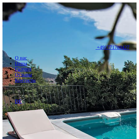
+491771789427
О нас
Цены
Галерея
Отзывы
Контакты
RU
DE