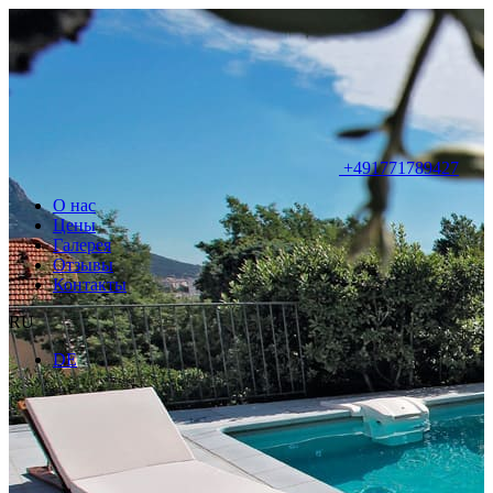
+491771789427
О нас
Цены
Галерея
Отзывы
Контакты
RU
DE