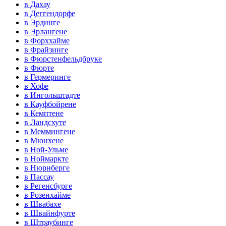
в Дахау
в Деггендорфе
в Эрдинге
в Эрлангене
в Форххайме
в Фрайзинге
в Фюрстенфельдбруке
в Фюрте
в Гермеринге
в Хофе
в Ингольштадте
в Кауфбойрене
в Кемптене
в Ландсхуте
в Меммингене
в Мюнхене
в Ной-Ульме
в Ноймаркте
в Нюрнберге
в Пассау
в Регенсбурге
в Розенхайме
в Швабахе
в Швайнфурте
в Штраубинге