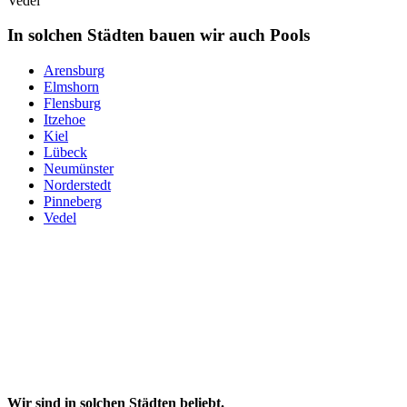
Vedel
In solchen Städten bauen wir auch Pools
Arensburg
Elmshorn
Flensburg
Itzehoe
Kiel
Lübeck
Neumünster
Norderstedt
Pinneberg
Vedel
Wir sind in solchen Städten beliebt.