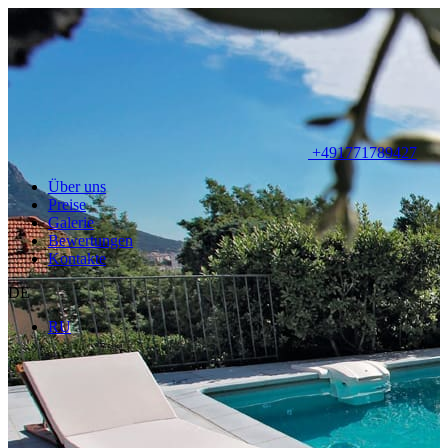
+491771789427
Über uns
Preise
Galerie
Bewertungen
Kontakte
DE
RU