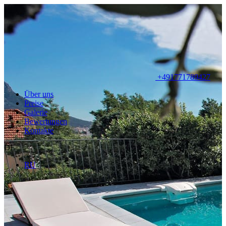
+491771789427
Über uns
Preise
Galerie
Bewertungen
Kontakte
DE
RU