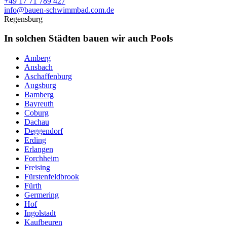
+49 17 71 789 427
info@bauen-schwimmbad.com.de
Regensburg
In solchen Städten bauen wir auch Pools
Amberg
Ansbach
Aschaffenburg
Augsburg
Bamberg
Bayreuth
Coburg
Dachau
Deggendorf
Erding
Erlangen
Forchheim
Freising
Fürstenfeldbrook
Fürth
Germering
Hof
Ingolstadt
Kaufbeuren