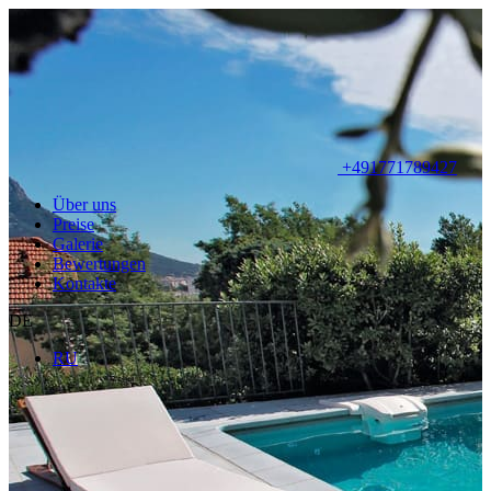
+491771789427
Über uns
Preise
Galerie
Bewertungen
Kontakte
DE
RU