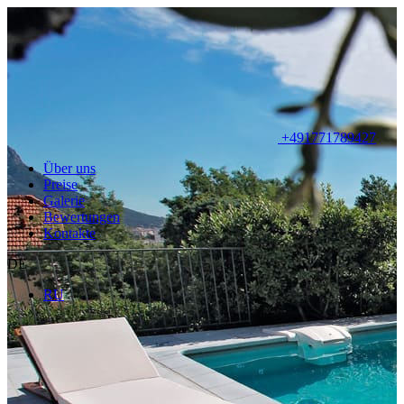
+491771789427
Über uns
Preise
Galerie
Bewertungen
Kontakte
DE
RU