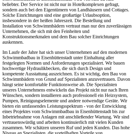
beliebter. Der Service ist nicht nur in Hotelkomplexen gefragt,
sondern auch bei den Eigentümern von Landhäusern und Cottages.
Solche Einrichtungen sind eine großartige Urlaubsoption,
insbesondere in der heißen Jahreszeit. Die Bestellung und
Installation von Schwimmbädern vertraut man nur den zuverlässigen
Unternehmen, die sich mit den Feinheiten und
Konstruktionsmerkmalen und dem Bau solcher Einrichtungen
auskennen.
Im Laufe der Jahre hat sich unser Unternehmen auf den modernen
Schwimmbadbau in Eisenhüttenstadt unter Einhaltung aller
festgelegten Normen und Anforderungen spezialisiert. Wir bauen
hochwertige Hydraulikbecken, die sich durch Design und
kompetente Ausstattung auszeichnen. Es ist wichtig, den Bau von
Schwimmbädern von Grund auf Spezialisten anzuvertrauen. Davon
hängt seine komfortable Funktionsweise ab. Die Spezialisten
unseres Unternehmens entwickeln das Projekt nicht nur nach Ihren
Wünschen, sondern installieren auch professionell ein Heizsystem,
Pumpen, Reinigungselemente und andere notwendige Geräte. Wir
bieten ein umfassendes Leistungsspektrum - von der Entwicklung
eines Projektes vom Schwimmbadbau in Eisenhüttenstadt bis zur
Inbetriebnahme von Anlagen mit anschließender Wartung. Wir sind
vertrauenswürdig und arbeiten kontinuierlich mit vielen Kunden
zusammen. Wir schätzen unseren Ruf und jeden Kunden. Das hohe
Niveau an Spezialisten, die vorteilhaften Vorteile von